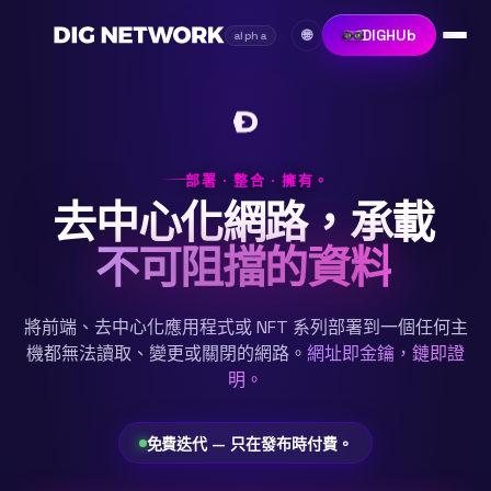
DIGHUb
🌐
alpha
部署 · 整合 · 擁有。
去中心化網路，承載
不可阻擋的資料
將前端、去中心化應用程式或 NFT 系列部署到一個任何主
機都無法讀取、變更或關閉的網路。
網址即金鑰，鏈即證
明。
免費迭代 — 只在發布時付費。