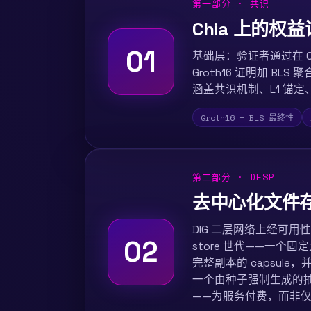
第一部分 · 共识
Chia 上的权
01
基础层：验证者通过在 Ch
Groth16 证明加 BLS 
涵盖共识机制、L1 锚
Groth16 + BLS 最终性
第二部分 · DFSP
去中心化文件
DIG 二层网络上经可用性审
02
store 世代——一个
完整副本的 capsu
一个由种子强制生成的
——为服务付费，而非