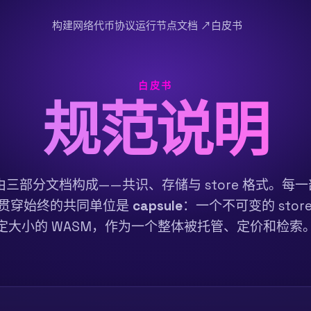
构建
网络
代币
协议
运行节点
文档 ↗
白皮书
白皮书
规范说明
ork 由三部分文档构成——共识、存储与 store 格式。
范。贯穿始终的共同单位是
capsule
：一个不可变的 sto
定大小的 WASM，作为一个整体被托管、定价和检索