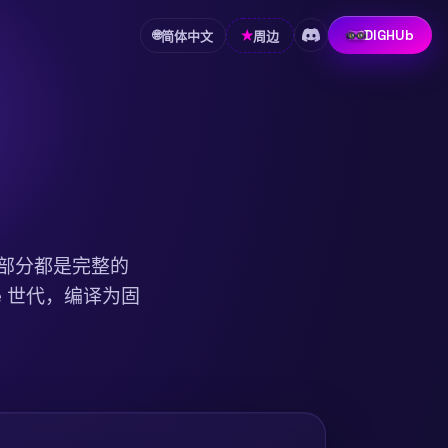
DIGHUb
🌐
周边
★
简体中文
每一部分都是完整的
re 世代，编译为固
。