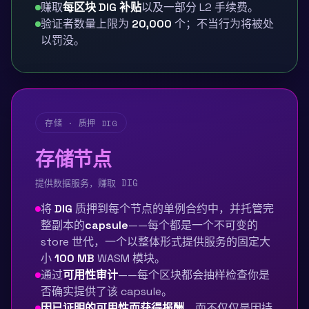
赚取
每区块 DIG 补贴
以及一部分 L2 手续费。
验证者数量上限为
20,000
个；不当行为将被处
以罚没。
存储 · 质押 DIG
存储节点
提供数据服务，赚取 DIG
将
DIG
质押到每个节点的单例合约中，并托管完
整副本的
capsule
——每个都是一个不可变的
store 世代，一个以整体形式提供服务的固定大
小
100 MB
WASM 模块。
通过
可用性审计
——每个区块都会抽样检查你是
否确实提供了该 capsule。
因已证明的可用性而获得报酬
，而不仅仅是因持