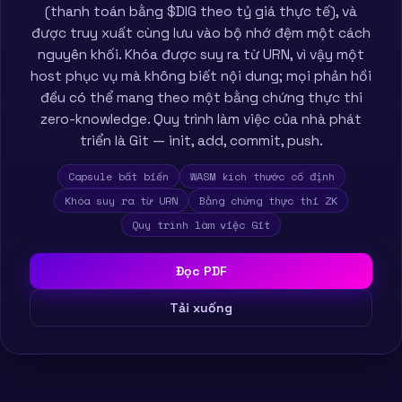
(thanh toán bằng $DIG theo tỷ giá thực tế), và
được truy xuất cùng lưu vào bộ nhớ đệm một cách
nguyên khối. Khóa được suy ra từ URN, vì vậy một
host phục vụ mà không biết nội dung; mọi phản hồi
đều có thể mang theo một bằng chứng thực thi
zero-knowledge. Quy trình làm việc của nhà phát
triển là Git — init, add, commit, push.
Capsule bất biến
WASM kích thước cố định
Khóa suy ra từ URN
Bằng chứng thực thi ZK
Quy trình làm việc Git
Đọc PDF
Tải xuống