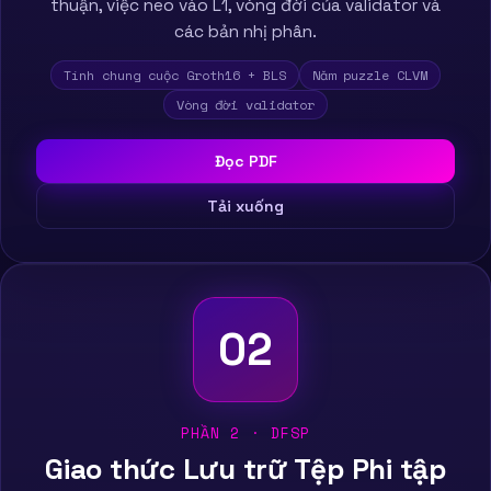
thuận, việc neo vào L1, vòng đời của validator và
các bản nhị phân.
Tính chung cuộc Groth16 + BLS
Năm puzzle CLVM
Vòng đời validator
Đọc PDF
Tải xuống
02
PHẦN 2 · DFSP
Giao thức Lưu trữ Tệp Phi tập