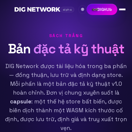
DIGHUb
🌐
alpha
SÁCH TRẮNG
Bản
đặc tả kỹ thuật
DIG Network được tài liệu hóa trong ba phần
— đồng thuận, lưu trữ và định dạng store.
Mỗi phần là một bản đặc tả kỹ thuật v1.0
hoàn chỉnh. Đơn vị chung xuyên suốt là
capsule
: một thế hệ store bất biến, được
biên dịch thành một WASM kích thước cố
định, được lưu trữ, định giá và truy xuất trọn
vẹn.