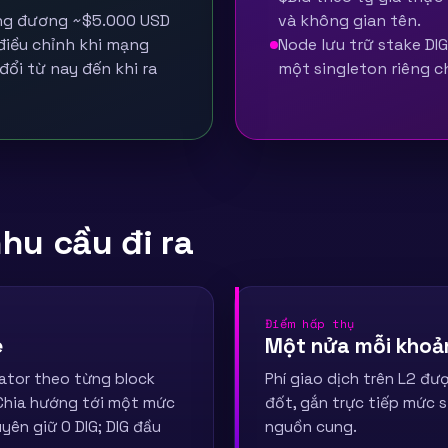
ơng đương ~$5.000 USD
và không gian tên.
 điều chỉnh khi mạng
Node lưu trữ stake DI
đổi từ nay đến khi ra
một singleton riêng c
hu cầu đi ra
Điểm hấp thụ
e
Một nửa mỗi khoản
dator theo từng block
Phí giao dịch trên L2 đư
Chia hướng tới một mức
đốt, gắn trực tiếp mức s
yên giữ 0 DIG; DIG đầu
nguồn cung.