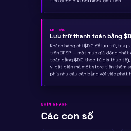
tiên được đúc bởi block đầu tiên.
Nhu cầu
Lưu trữ thanh toán bằng $D
Khách hàng chi $DIG để lưu trữ, truy x
trên DFSP — một mức giá đồng nhất 
toán bằng $DIG theo tỷ giá thực tế),
vị bất biến mà một store tiến thêm s
phía nhu cầu cân bằng với việc phát h
NHÌN NHANH
Các con số