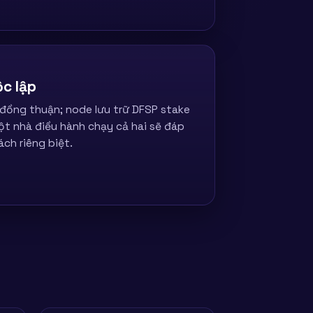
ộc lập
 đồng thuận; node lưu trữ DFSP stake
ột nhà điều hành chạy cả hai sẽ đáp
ch riêng biệt.