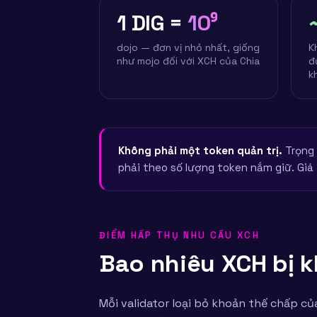
1 DIG =
10⁹
dojo — đơn vị nhỏ nhất, giống
K
như mojo đối với XCH của Chia
đ
k
Không phải một token quản trị.
Trọng 
phải theo số lượng token nắm giữ. Giá t
ĐIỂM HẤP THỤ NHU CẦU XCH
Bao nhiêu XCH bị k
Mỗi validator loại bỏ khoản thế chấp c