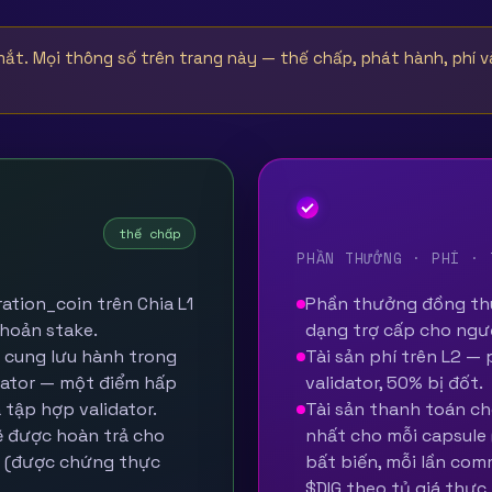
ắt. Mọi thông số trên trang này — thế chấp, phát hành, phí và
DIG
thế chấp
PHẦN THƯỞNG · PHÍ · 
ation_coin trên Chia L1
Phần thưởng đồng thu
khoản stake.
dạng trợ cấp cho ngư
n cung lưu hành trong
Tài sản phí trên L2 —
idator — một điểm hấp
validator, 50% bị đốt.
tập hợp validator.
Tài sản thanh toán c
sẽ được hoàn trả cho
nhất cho mỗi capsule 
út (được chứng thực
bất biến, mỗi lần com
$DIG theo tỷ giá thực 