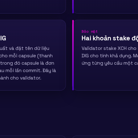
Bảo mật
IG
Hai khoản stake đ
uất và đặt tên dữ liệu
Validator stake XCH cho
cho mỗi capsule (thanh
DIG cho tính khả dụng. M
 trong đó capsule là đơn
ứng từng yêu cầu một cá
au mỗi lần commit. Đây là
ành cho validator.