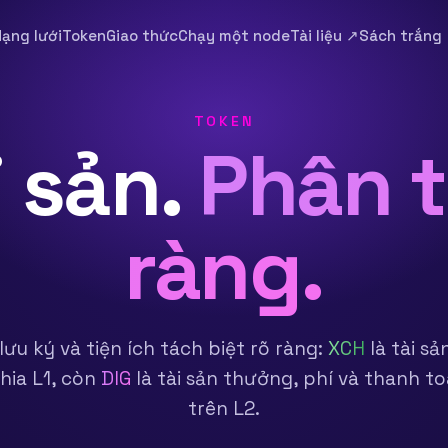
ạng lưới
Token
Giao thức
Chạy một node
Tài liệu ↗
Sách trắng
TOKEN
i sản.
Phân t
ràng.
lưu ký và tiện ích tách biệt rõ ràng:
XCH
là tài s
hia L1, còn
DIG
là tài sản thưởng, phí và thanh to
trên L2.