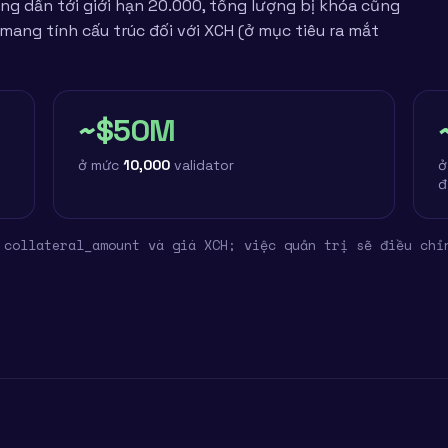
ăng dần tới giới hạn 20.000, tổng lượng bị khóa cũng
ang tính cấu trúc đối với XCH (ở mục tiêu ra mắt
~$50M
ở mức
10,000
validator
ở
đ
 collateral_amount và giá XCH; việc quản trị sẽ điều chỉ