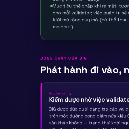
Mục tiêu thế chấp khi ra mắt: tư
cho mỗi validator; việc quản trị sẽ
lưới mở rộng quy mô. (có thể thay 
mainnet)
DÒNG CHẢY CỦA DIG
Phát hành đi vào, n
Nguồn cung
Kiếm được nhờ việc validat
DIG được đúc dưới dạng trợ cấp vali
trên một đường cong giảm nửa kiểu 
sàn khác không — trạng thái khởi ngu