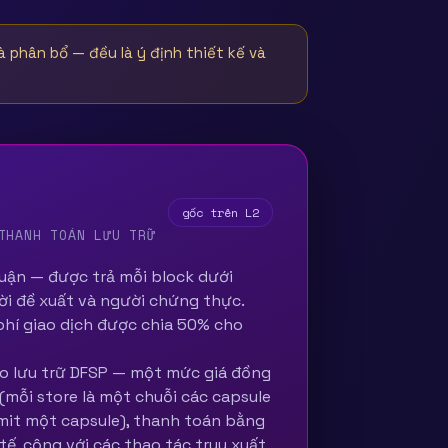
 phân bổ — đều là ý định thiết kế và
gốc trên L2
THANH TOÁN LƯU TRỮ
ận — được trả mỗi block dưới
ời đề xuất và người chứng thực.
 phí giao dịch được chia 50% cho
ho lưu trữ DFSP — một mức giá đồng
(mỗi store là một chuỗi các capsule
mit một capsule), thanh toán bằng
tế, cộng với các thao tác truy xuất