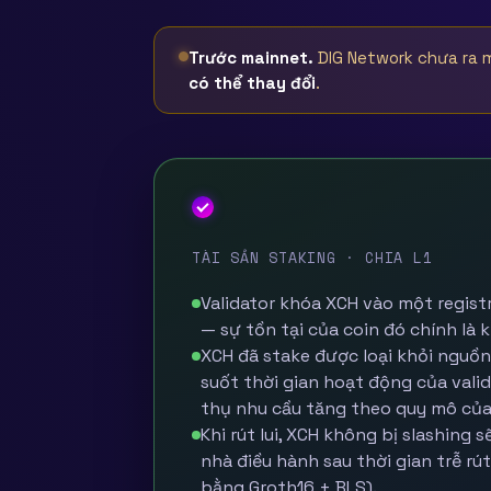
Trước mainnet.
DIG Network chưa ra m
có thể thay đổi
.
XCH
TÀI SẢN STAKING · CHIA L1
Validator khóa XCH vào một registr
— sự tồn tại của coin đó chính là 
XCH đã stake được loại khỏi nguồ
suốt thời gian hoạt động của val
thụ nhu cầu tăng theo quy mô của 
Khi rút lui, XCH không bị slashing 
nhà điều hành sau thời gian trễ r
bằng Groth16 + BLS).