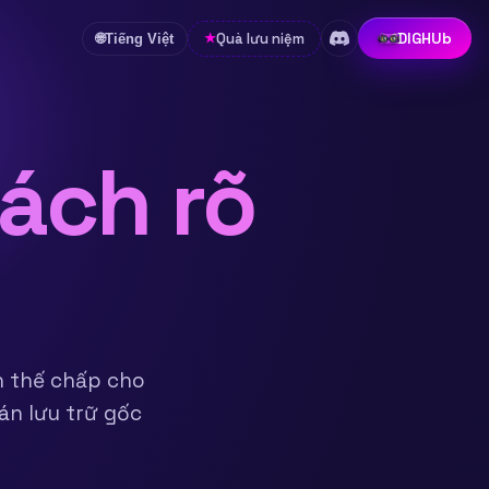
DIGHUb
Quà lưu niệm
★
🌐
Tiếng Việt
ách rõ
ản thế chấp cho
án lưu trữ gốc