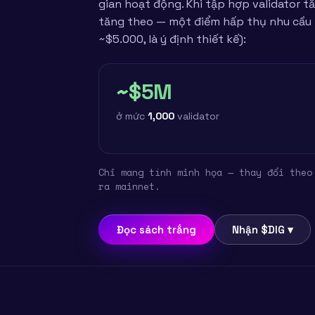
gian hoạt động. Khi tập hợp validator t
tăng theo — một điểm hấp thụ nhu cầu m
~$5.000, là ý định thiết kế):
~$5M
ở mức
1,000
validator
Chỉ mang tính minh họa — thay đổi theo
ra mainnet.
Đọc sách trắng
Nhận $DIG ▾