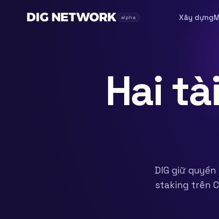
Xây dựng
M
alpha
Hai tà
DIG giữ quyền 
staking trên C