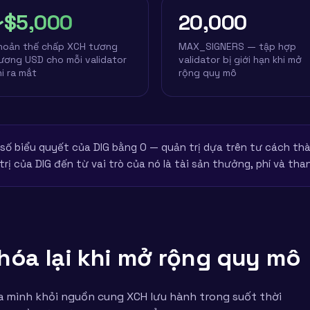
~$5,000
20,000
hoản thế chấp XCH tương
MAX_SIGNERS — tập hợp
ương USD cho mỗi validator
validator bị giới hạn khi mở
hi ra mắt
rộng quy mô
số biểu quyết của DIG bằng 0 — quản trị dựa trên tư cách thà
rị của DIG đến từ vai trò của nó là tài sản thưởng, phí và tha
hóa lại khi mở rộng quy mô
ủa mình khỏi nguồn cung XCH lưu hành trong suốt thời