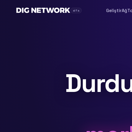
Geliştir
Ağ
T
alfa
Durdu