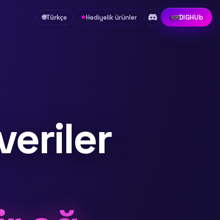
DIGHUb
Hediyelik ürünler
★
🌐
Türkçe
eriler