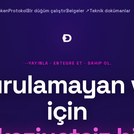
oken
Protokol
Bir düğüm çalıştır
Belgeler ↗
Teknik dokümanlar
YAYINLA · ENTEGRE ET · SAHIP OL.
rulamayan v
için