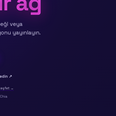
ir ağ
ceği veya
onu yayınlayın.
 edin ↗
 keşfet →
 Chia