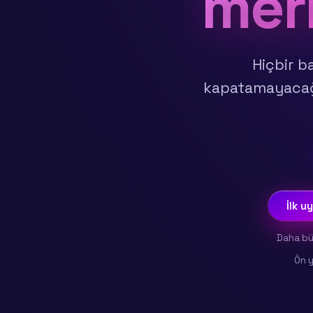
merk
Hiçbir b
kapatamayacağı
İlk u
Daha büy
Ön y