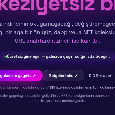
eziyetsiz b
arındırıcının okuyamayacağı, değiştiremeye
 bir ağa bir ön yüz, dapp veya NFT koleksiy
URL anahtardır, zincir ise kanıttır.
Ücretsiz yineleyin — yalnızca yayınladığınızda ödeyin.
ygulamanı yayınla ↗
Belgeleri oku ↗
DIG Browser'ı
ük bir şey mi geliştiriyorsun?
DIG üzerinde geliştirmenin tüm yollarını
üzler yayınlayın, dapp'ler geliştirin ve NFT koleksiyonlarını barındırın —
üzerinde uçtan uca merkeziyetsiz.