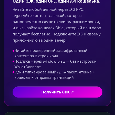
Один SDK, один URL, один API кошелька.
Читайте любой деплой через DIG RPC,
адресуйте контент ссылкой, которая
одновременно служит ключом расшифровки,
и вызывайте кошелёк Chia, который ваш dapp
получает бесплатно. Подключите DIG к своему
приложению за один вечер.
Читайте проверенный зашифрованный
контент за 5 строк кода
Подпись через window.chia — без настройки
WalletConnect
Один типизированный npm-пакет: чтение +
кошелёк + отправка транзакций
Получить SDK ↗