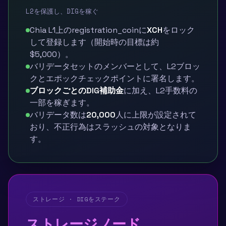
L2を保護し、DIGを稼ぐ
Chia L1上のregistration_coinに
XCH
をロック
して登録します（開始時の目標は約
$5,000）。
バリデータセットのメンバーとして、L2ブロッ
クとエポックチェックポイントに署名します。
ブロックごとのDIG補助金
に加え、L2手数料の
一部を稼ぎます。
バリデータ数は
20,000
人に上限が設定されて
おり、不正行為はスラッシュの対象となりま
す。
ストレージ · DIGをステーク
ストレージノード