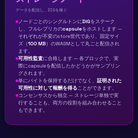
データを配信し、DIGを稼ぐ
ノードごとのシングルトンに
DIG
をステーク
し、フルレプリカの
capsule
をホストします —
それぞれが不変のstore世代であり、固定サイ
ズ（
100 MB
）のWASMとして丸ごと配信され
ます。
可用性監査
に合格します — 各ブロックで、実
際にcapsuleを配信したかどうかがサンプリン
グされます。
単にバイトを保持するだけでなく、
証明された
可用性に対して報酬を得る
ことができます。
コンセンサスから独立 — ストレージ単独で実
行することも、両方の役割を組み合わせること
もできます。