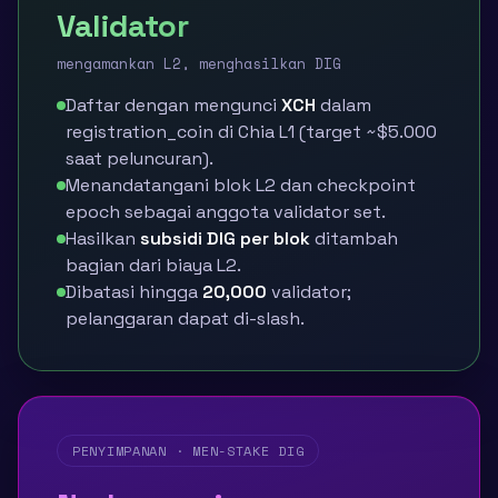
Validator
mengamankan L2, menghasilkan DIG
Daftar dengan mengunci
XCH
dalam
registration_coin di Chia L1 (target ~$5.000
saat peluncuran).
Menandatangani blok L2 dan checkpoint
epoch sebagai anggota validator set.
Hasilkan
subsidi DIG per blok
ditambah
bagian dari biaya L2.
Dibatasi hingga
20,000
validator;
pelanggaran dapat di-slash.
PENYIMPANAN · MEN-STAKE DIG