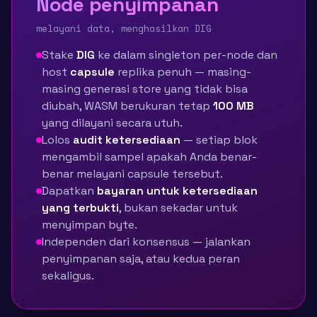
Node penyimpanan
melayani data, menghasilkan DIG
Stake
DIG
ke dalam singleton per-node dan
host
capsule
replika penuh — masing-
masing generasi store yang tidak bisa
diubah, WASM berukuran tetap
100 MB
yang dilayani secara utuh.
Lolos
audit ketersediaan
— setiap blok
mengambil sampel apakah Anda benar-
benar melayani capsule tersebut.
Dapatkan
bayaran untuk ketersediaan
yang terbukti
, bukan sekadar untuk
menyimpan byte.
Independen dari konsensus — jalankan
penyimpanan saja, atau kedua peran
sekaligus.