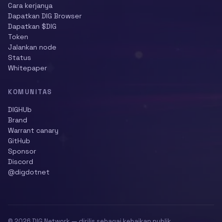
Cara kerjanya
Dapatkan DIG Browser
Dapatkan $DIG
Token
Jalankan node
Status
Whitepaper
KOMUNITAS
DIGHUb
Brand
Warrant canary
GitHub
Sponsor
Discord
@digdotnet
© 2026 DIG Network — dirilis sebagai kebaikan publik.