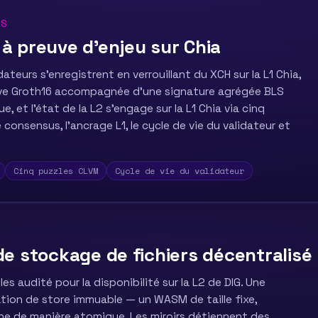
US
à preuve d'enjeu sur Chia
ateurs s'enregistrent en verrouillant du XCH sur la L1 Chia,
euve Groth16 accompagnée d'une signature agrégée BLS
, et l'état de la L2 s'engage sur la L1 Chia via cinq
 consensus, l'ancrage L1, le cycle de vie du validateur et
Cinq puzzles CLVM
Cycle de vie du validateur
de stockage de fichiers décentralisé
 audité pour la disponibilité sur la L2 de DIG. Une
tion de store immuable — un WASM de taille fixe,
he de manière atomique. Les miroirs détiennent des