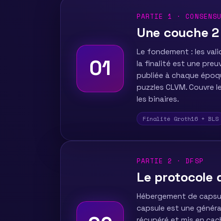
PARTIE 1 · CONSENS
Une couche 2 
Le fondement : les valid
01
la finalité est une pr
publiée à chaque époque
puzzles CLVM. Couvre le
les binaires.
Finalité Groth16 + BLS
PARTIE 2 · DFSP
Le protocole 
Hébergement de capsules
capsule est une généra
récupéré et mis en cac