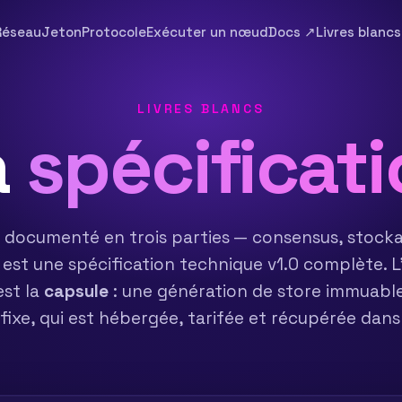
Réseau
Jeton
Protocole
Exécuter un nœud
Docs ↗
Livres blancs
LIVRES BLANCS
a
spécificat
 documenté en trois parties — consensus, stock
est une spécification technique v1.0 complète. 
est la
capsule
: une génération de store immuabl
fixe, qui est hébergée, tarifée et récupérée dans 