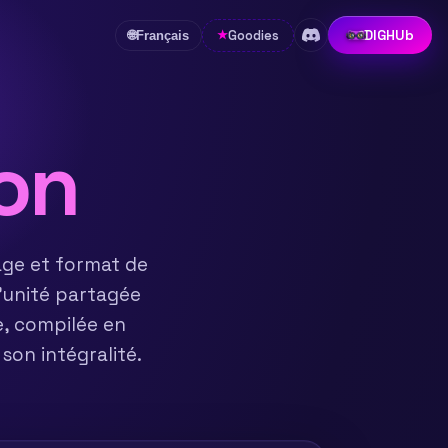
DIGHUb
Goodies
★
🌐
Français
ion
age et format de
L'unité partagée
e, compilée en
son intégralité.