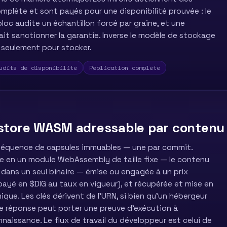
omplète et sont payés pour une disponibilité prouvée : le
oc audite un échantillon forcé par graine, et une
ait sanctionner la garantie. Inverse le modèle de stockage
s seulement pour stocker.
udits de disponibilité
Réplication complète
E
 store WASM adressable par contenu
séquence de capsules immuables — une par commit.
e en un module WebAssembly de taille fixe — le contenu
rt dans un seul binaire — émise ou engagée à un prix
payé en $DIG au taux en vigueur), et récupérée et mise en
que. Les clés dérivent de l'URN, si bien qu'un hébergeur
que réponse peut porter une preuve d'exécution à
nnaissance. Le flux de travail du développeur est celui de