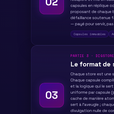
02
capsules en réplique c
proposant de chaque bl
défaillance soutenue f
— payé pour servir, pa
Capsules immuables
A
PARTIE 3 · DIGSTOR
Le format de
Chaque store est une 
Chaque capsule compil
et la logique qui le se
03
uniforme par capsule (
cache de manière atomi
sert à l'aveugle ; cha
divulgation nulle de co