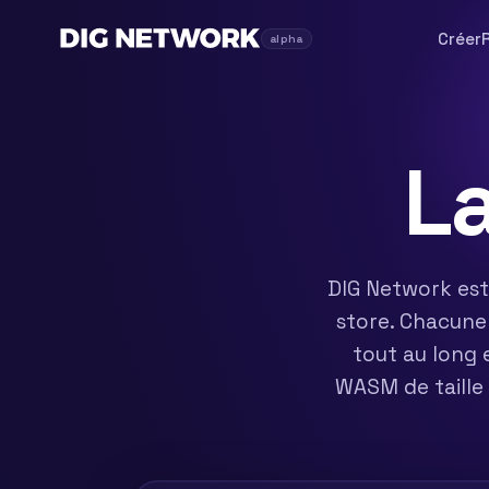
Créer
alpha
L
DIG Network est
store. Chacune 
tout au long 
WASM de taille 