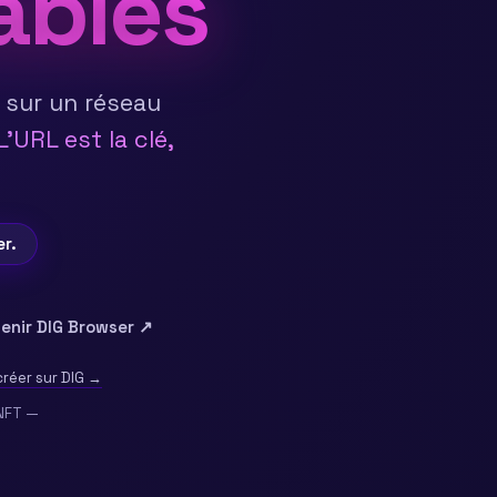
ables
 sur un réseau
L'URL est la clé,
r.
enir DIG Browser ↗
réer sur DIG →
 NFT —