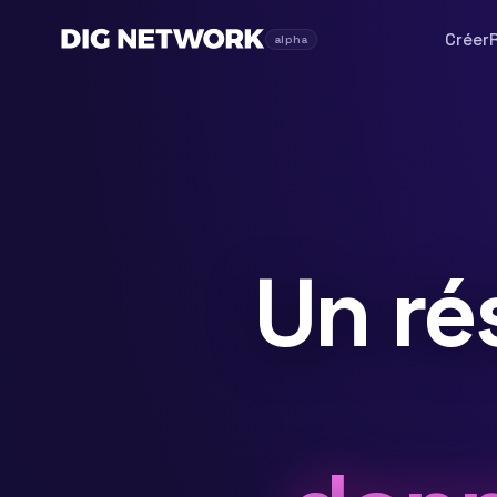
Créer
alpha
Un ré