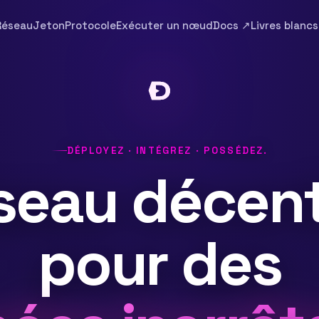
Réseau
Jeton
Protocole
Exécuter un nœud
Docs ↗
Livres blancs
DÉPLOYEZ · INTÉGREZ · POSSÉDEZ.
seau décent
pour des