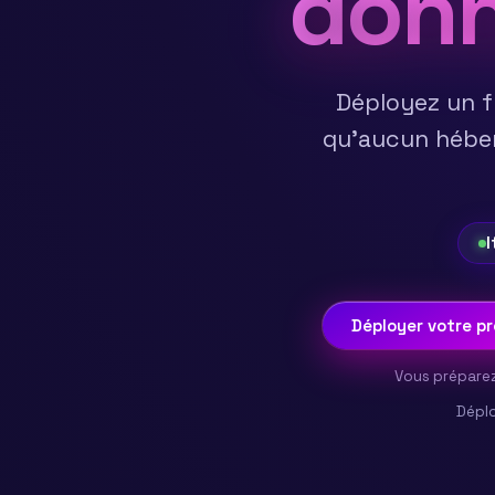
donn
Déployez un f
qu'aucun héberg
I
Déployer votre pr
Vous préparez
Déplo