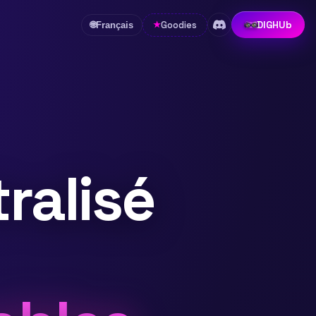
DIGHUb
Goodies
★
🌐
Français
ralisé