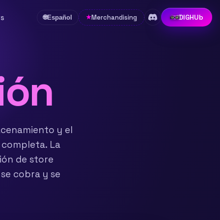
rs
DIGHUb
Merchandising
★
🌐
Español
ión
cenamiento y el
0 completa. La
ión de store
 se cobra y se