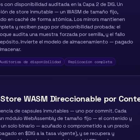
s con disponibilidad auditada en la Capa 2 de DIG. Un
ción de store inmutable — un WASM de tamaño fijo,
do en caché de forma atómica. Los mirrors mantienen
mpleta y reciben pago por disponibilidad probada: el
que audita una muestra forzada por semilla, y el fallo
depósito. Invierte el modelo de almacenamiento — pagado
almacenar.
Auditorías de disponibilidad
Replicación completa
 Store WASM Direccionable por Cont
uencia de capsules inmutables — uno por commit. Cada
 un módulo WebAssembly de tamaño fijo — el contenido y
 en un solo binario — acuñado o comprometido a un precio
pagado en $DIG a la tasa vigente), y se recupera y