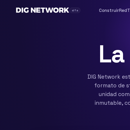
Construir
Red
T
alfa
La
DIG Network es
formato de st
unidad comp
inmutable, co