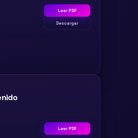
Leer PDF
Descargar
enido
Leer PDF