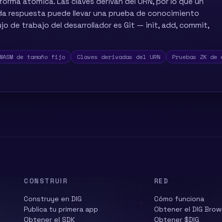
orma atómica. Las claves derivan del URN, por lo que un
ada respuesta puede llevar una prueba de conocimiento
ujo de trabajo del desarrollador es Git — init, add, commit,
WASM de tamaño fijo
Claves derivadas del URN
Pruebas ZK de 
CONSTRUIR
RED
Construye en DIG
Cómo funciona
Publica tu primera app
Obtener el DIG Brow
Obtener el SDK
Obtener $DIG