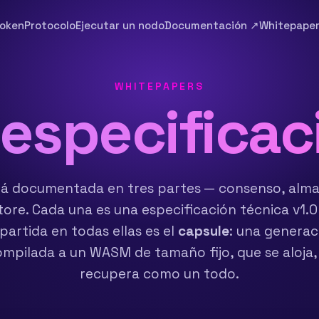
oken
Protocolo
Ejecutar un nodo
Documentación ↗
Whitepape
WHITEPAPERS
especificac
tá documentada en tres partes — consenso, alma
ore. Cada una es una especificación técnica v1.
artida en todas ellas es el
capsule
: una generac
mpilada a un WASM de tamaño fijo, que se aloja,
recupera como un todo.