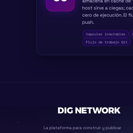
almacena en caché de f
host sirve a ciegas; c
cero de ejecución. El fl
push.
Capsules inmutables
Flujo de trabajo Git
La plataforma para construir y publicar