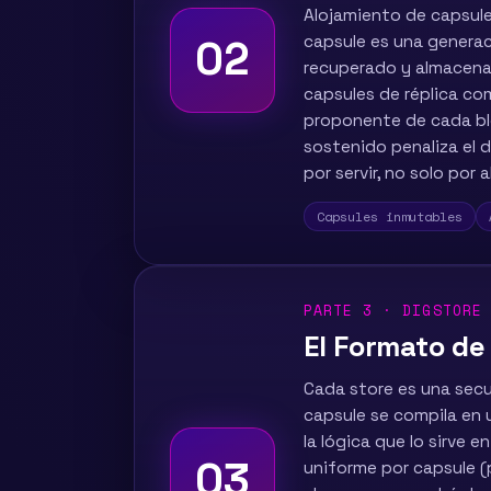
Alojamiento de capsule
capsule es una genera
02
recuperado y almacena
capsules de réplica co
proponente de cada blo
sostenido penaliza el 
por servir, no solo por 
Capsules inmutables
PARTE 3 · DIGSTORE
El Formato de
Cada store es una sec
capsule se compila en
la lógica que lo sirve
03
uniforme por capsule (