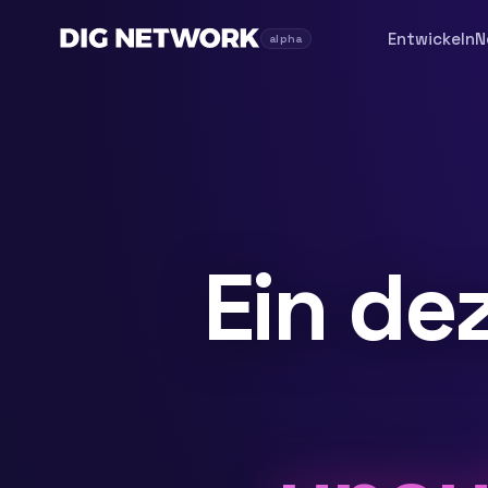
Entwickeln
N
alpha
Ein de