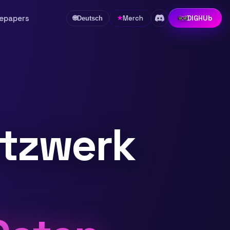
epapers
DIGHUb
Merch
★
🌐
Deutsch
etzwerk