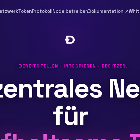
etzwerk
Token
Protokoll
Node betreiben
Dokumentation ↗
Whit
BEREITSTELLEN · INTEGRIEREN · BESITZEN.
zentrales N
für