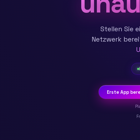
unau
Stellen Sie 
Netzwerk berei
U
Erste App bere
Pl
F