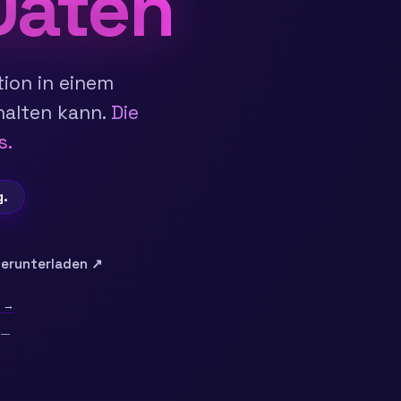
Daten
tion in einem
halten kann.
Die
s.
g.
herunterladen ↗
n →
 —